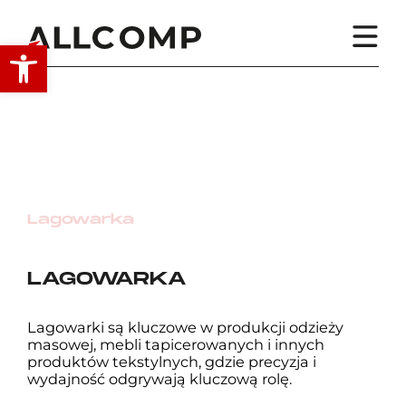
Otwórz pasek narzędzi
Lagowarka
OPROGRAMOWANIE CAD OPTITEX
LAGOWARKA
Lagowarki są kluczowe w produkcji odzieży
masowej, mebli tapicerowanych i innych
produktów tekstylnych, gdzie precyzja i
wydajność odgrywają kluczową rolę.