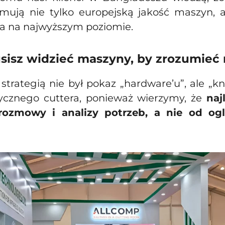
zymują nie tylko europejską jakość maszyn, 
ia na najwyższym poziomie.
sisz widzieć maszyny, by zrozumieć 
trategią nie był pokaz „hardware’u”, ale „k
zycznego cuttera, ponieważ wierzymy, że
naj
rozmowy i analizy potrzeb, a nie od o