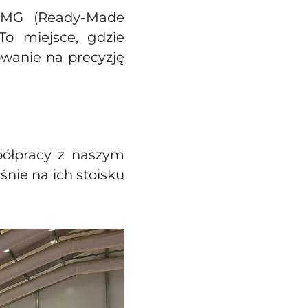
RMG (Ready-Made
o miejsce, gdzie
owanie na precyzję
półpracy z naszym
aśnie na ich stoisku