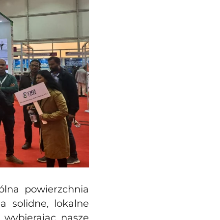
ólna powierzchnia
 solidne, lokalne
 wybierając nasze