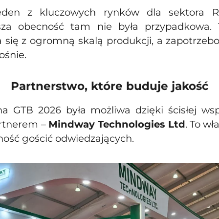
jeden z kluczowych rynków dla sektora 
sza obecność tam nie była przypadkowa. T
 się z ogromną skalą produkcji, a zapotrzeb
ośnie.
Partnerstwo, które buduje jakość
a GTB 2026 była możliwa dzięki ścisłej ws
rtnerem –
Mindway Technologies Ltd
. To wł
ość gościć odwiedzających.