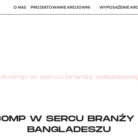
O NAS
PROJEKTOWANIE KROJOWNI
WYPOSAŻENIE KR
Allcomp w sercu branży odzieżowe
LCOMP W SERCU BRANŻY
BANGLADESZU