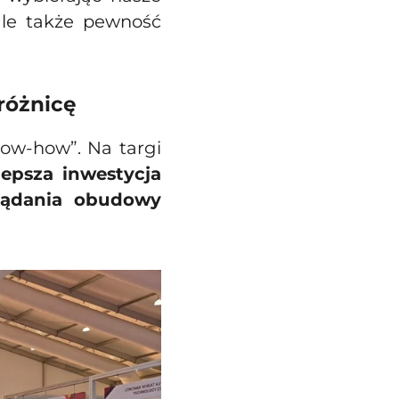
ale także pewność
różnicę
now-how”. Na targi
lepsza inwestycja
glądania obudowy