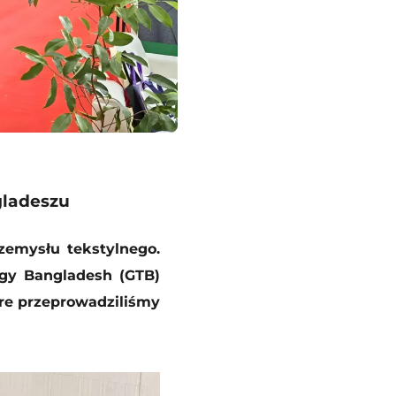
gladeszu
emysłu tekstylnego.
gy Bangladesh (GTB)
óre przeprowadziliśmy